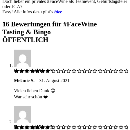
Doch lieber ein privates #FaceWine als Teamevent, Geburtstagsfeier
oder JGA?
Easy! Alle Infos dazu gibt´s
hier
16 Bewertungen für
#FaceWine
Tasting & Bingo
ÖFFENTLICH
Bewertet mit
5
von 5
Melanie S.
–
31. August 2021
Vielen lieben Dank 😊
War sehr schön ❤️
Bewertet mit
5
von 5