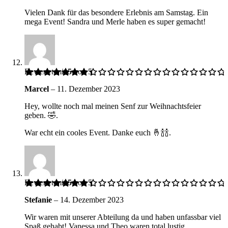
Vielen Dank für das besondere Erlebnis am Samstag. Ein
mega Event! Sandra und Merle haben es super gemacht!
Bewertet mit
5
von 5
Marcel
–
11. Dezember 2023
Hey, wollte noch mal meinen Senf zur Weihnachtsfeier
geben. 🤣.
War echt ein cooles Event. Danke euch 🤞🍾🍾.
Bewertet mit
5
von 5
Stefanie
–
14. Dezember 2023
Wir waren mit unserer Abteilung da und haben unfassbar viel
Spaß gehabt! Vanessa und Theo waren total lustig.