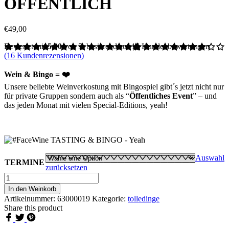
ÖFFENTLICH
€
49,00
Bewertet mit
5.00
von 5, basierend auf
16
Kundenbewertungen
(
16
Kundenrezensionen)
Wein & Bingo = ❤️
Unsere beliebte Weinverkostung mit Bingospiel gibt´s jetzt nicht nur
für private Gruppen sondern auch als “
Öffentliches Event
” – und
das jeden Monat mit vielen Special-Editions, yeah!
Auswahl
TERMINE
zurücksetzen
#FaceWineTasting
&
In den Weinkorb
BingoÖFFENTLICH
Artikelnummer:
63000019
Kategorie:
tolledinge
Menge
Share this product