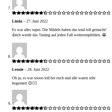
Bewertet mit
5
von 5
Linda
–
27. Juni 2022
Es war alles super. Die Mädels haben das total toll gemacht!
👍ich werde das Tasting auf jeden Fall weiterempfehlen. 😁
Bewertet mit
5
von 5
Leonie
–
28. Juni 2022
Oh ja, es war soooo toll bei euch und alle waren sehr
begeistert 😊👍🏻
Bewertet mit
5
von 5